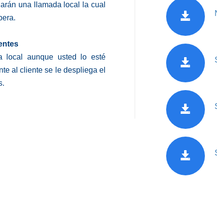
harán una llamada local la cual
pera.
entes
da local aunque usted lo esté
e al cliente se le despliega el
s.